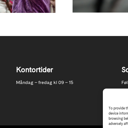
Kontortider
S
Måndag – fredag kl 09 – 15
Fø
To provide t
device infor
browsing beh
adversely aff