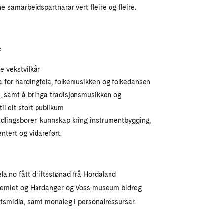
e samarbeidspartnarar vert fleire og fleire.
:
e vekstvilkår
a for hardingfela, folkemusikken og folkedansen
lt, samt å bringa tradisjonsmusikken og
il eit stort publikum
andlingsboren kunnskap kring instrumentbygging,
tert og vidareført.
la.no fått driftsstønad frå Hordaland
demiet og Hardanger og Voss museum bidreg
ftsmidla, samt monaleg i personalressursar.