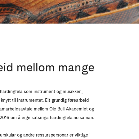
eid mellom mange
 hardingfela som instrument og musikken,
knytt til instrumentet. Eit grundig førearbeid
i samarbeidsavtale mellom Ole Bull Akademiet og
016 om å eige satsinga hardingfela.no saman.
turskular og andre ressurspersonar er viktige i