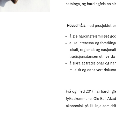
satsinga, og hardingfela.no sin
Hovudmåla
med prosjektet er
å gje hardingfelemiljøet god
auke interessa og forståing
lokalt, regionalt og nasjona
tradisjonsdansen ut i verda t
å sikra at tradisjonar og h
musikk og dans vert dokumen
Frå og med 2017 har hardingfe
fylkeskommune. Ole Bull Aka
økonomisk på lik linje som dri