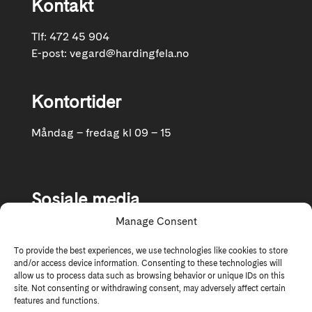
Kontakt
Tlf: 472 45 904
E-post:
vegard@hardingfela.no
Kontortider
Måndag – fredag kl 09 – 15
Sosiale media
Manage Consent
Følg oss gjerne på Facebook og Instagram
To provide the best experiences, we use technologies like cookies to store
and/or access device information. Consenting to these technologies will
allow us to process data such as browsing behavior or unique IDs on this
site. Not consenting or withdrawing consent, may adversely affect certain
features and functions.