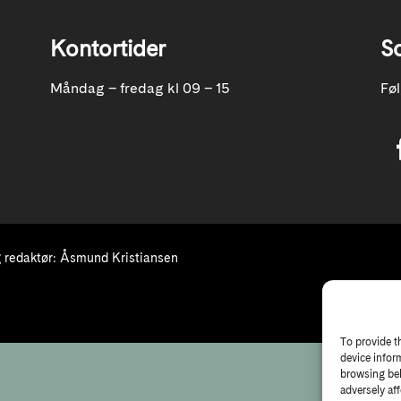
Kontortider
S
Måndag – fredag kl 09 – 15
Fø
redaktør: Åsmund Kristiansen
To provide t
device infor
browsing beh
adversely aff