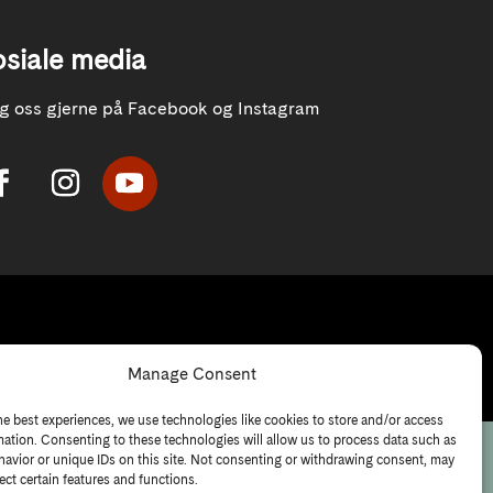
osiale media
lg oss gjerne på Facebook og Instagram
Manage Consent
he best experiences, we use technologies like cookies to store and/or access
mation. Consenting to these technologies will allow us to process data such as
avior or unique IDs on this site. Not consenting or withdrawing consent, may
ect certain features and functions.