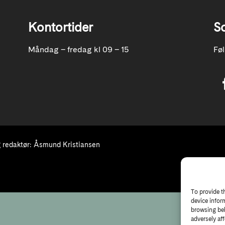
Kontortider
S
Måndag – fredag kl 09 – 15
Fø
redaktør: Åsmund Kristiansen
To provide t
device infor
browsing beh
adversely aff