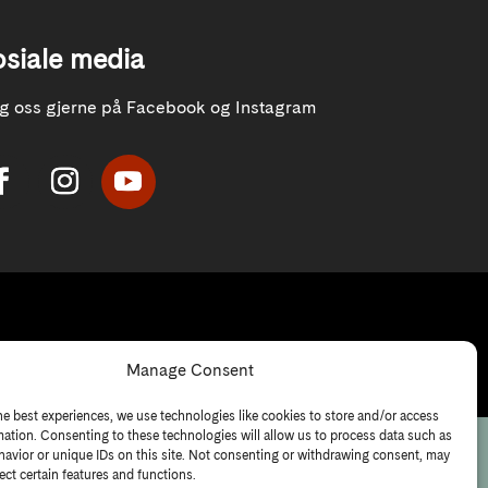
osiale media
lg oss gjerne på Facebook og Instagram
Manage Consent
he best experiences, we use technologies like cookies to store and/or access
mation. Consenting to these technologies will allow us to process data such as
avior or unique IDs on this site. Not consenting or withdrawing consent, may
ect certain features and functions.