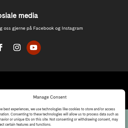
osiale media
lg oss gjerne på Facebook og Instagram
Manage Consent
he best experiences, we use technologies like cookies to store and/or access
mation. Consenting to these technologies will allow us to process data such as
avior or unique IDs on this site. Not consenting or withdrawing consent, may
ect certain features and functions.