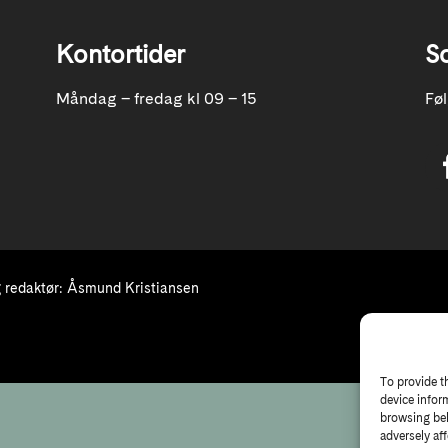
Kontortider
S
Måndag – fredag kl 09 – 15
Fø
redaktør: Åsmund Kristiansen
To provide t
device infor
browsing beh
adversely aff