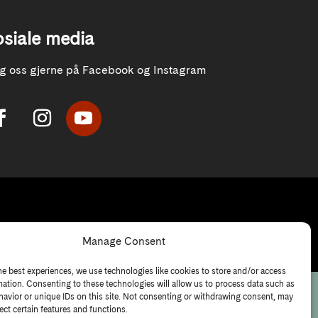
osiale media
lg oss gjerne på Facebook og Instagram
Manage Consent
he best experiences, we use technologies like cookies to store and/or access
mation. Consenting to these technologies will allow us to process data such as
avior or unique IDs on this site. Not consenting or withdrawing consent, may
ect certain features and functions.