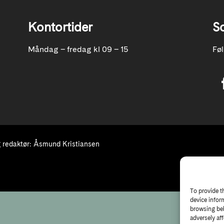
Kontortider
S
Måndag – fredag kl 09 – 15
Fø
redaktør: Åsmund Kristiansen
To provide t
device infor
browsing beh
adversely aff