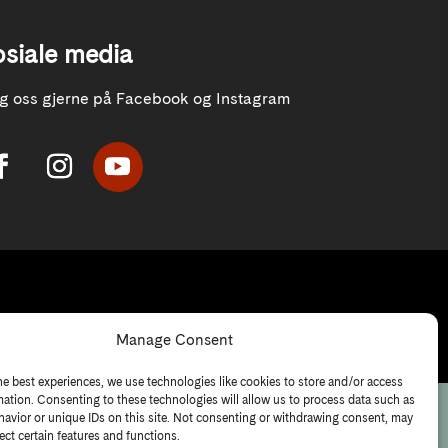
osiale media
lg oss gjerne på Facebook og Instagram
Manage Consent
he best experiences, we use technologies like cookies to store and/or access
mation. Consenting to these technologies will allow us to process data such as
avior or unique IDs on this site. Not consenting or withdrawing consent, may
ect certain features and functions.