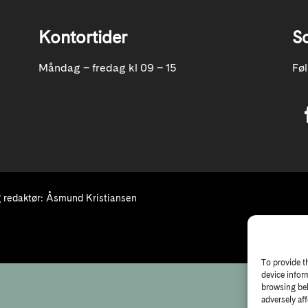
Kontortider
S
Måndag – fredag kl 09 – 15
Fø
redaktør: Åsmund Kristiansen
To provide t
device infor
browsing beh
adversely aff