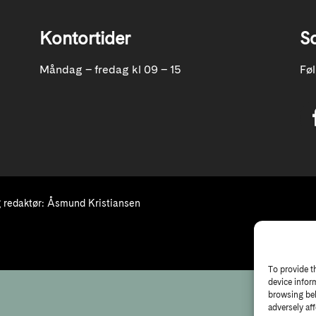
Kontortider
S
Måndag – fredag kl 09 – 15
Fø
redaktør: Åsmund Kristiansen
To provide t
device infor
browsing beh
adversely aff