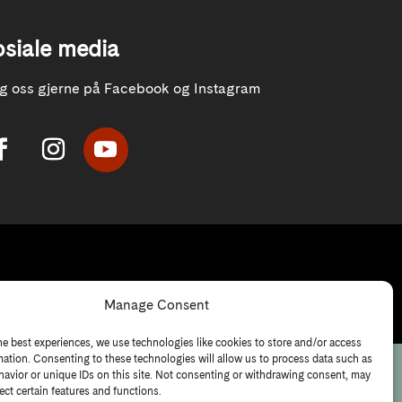
osiale media
lg oss gjerne på Facebook og Instagram
Manage Consent
he best experiences, we use technologies like cookies to store and/or access
mation. Consenting to these technologies will allow us to process data such as
avior or unique IDs on this site. Not consenting or withdrawing consent, may
ect certain features and functions.